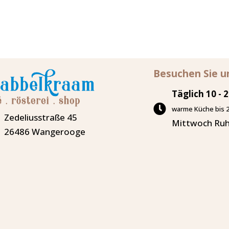
5
mit
e
2
w
von
e
5
rt
e
t
m
it
1
v
Besuchen Sie u
o
n
5
Täglich 10 - 
warme Küche bis 2
Zedeliusstraße 45
Mittwoch Ru
26486 Wangerooge