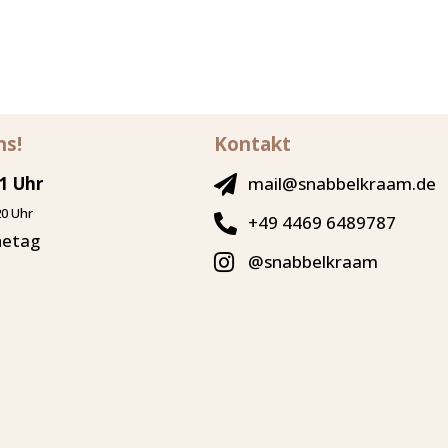
ns!
Kontakt
21 Uhr
mail@snabbelkraam.de
0 Uhr
+49 4469 6489787
hetag
@snabbelkraam